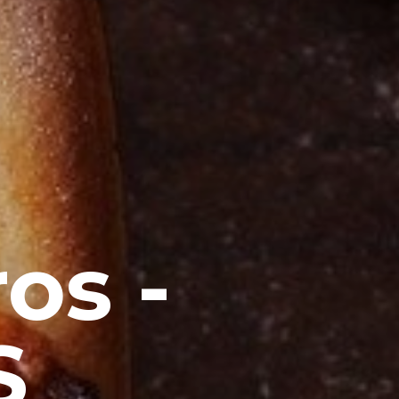
os -
S