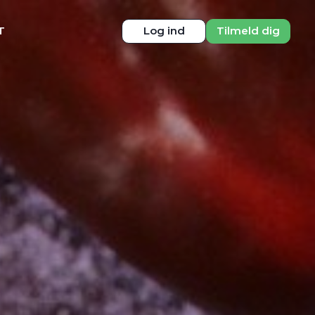
T
Log ind
Tilmeld dig